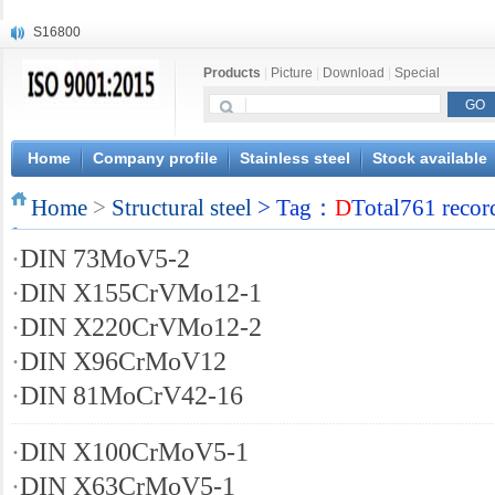
S16800
X210Cr12
Products
|
Picture
|
Download
|
Special
X20CrMoWV12-1
X12CrNiMoV12-3
X6CrNiTiB18-10
X6CrNiWNb16-16
Home
Company profile
Stainless steel
Stock available
1.4945
Home
X3CrNiN18-11
>
Structural steel
> Tag：
D
Total761 recor
NiCr20TiAl
·
DIN 73MoV5-2
S132
·
DIN X155CrVMo12-1
·
DIN X220CrVMo12-2
·
DIN X96CrMoV12
·
DIN 81MoCrV42-16
·
DIN X100CrMoV5-1
·
DIN X63CrMoV5-1