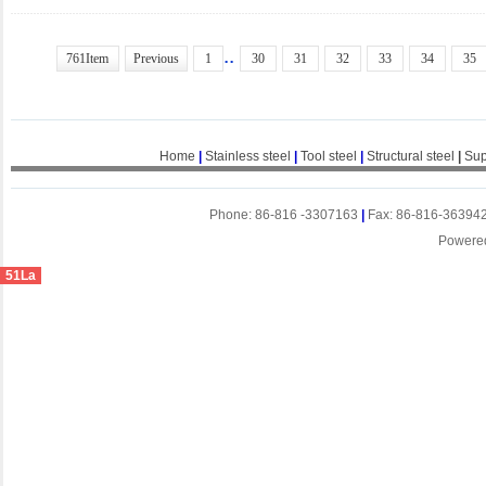
..
761Item
Previous
1
30
31
32
33
34
35
Home
|
Stainless steel
|
Tool steel
|
Structural steel
|
Sup
Phone: 86-816 -3307163
|
Fax: 86-816-36394
Powere
51La