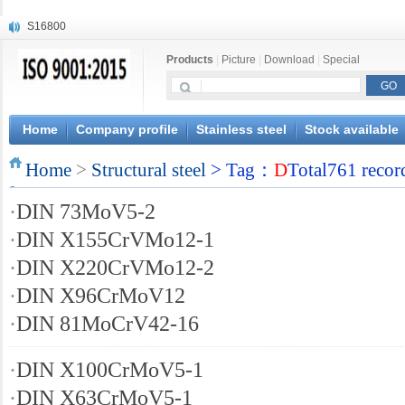
S16800
X210Cr12
Products
|
Picture
|
Download
|
Special
X20CrMoWV12-1
X12CrNiMoV12-3
X6CrNiTiB18-10
X6CrNiWNb16-16
Home
Company profile
Stainless steel
Stock available
1.4945
Home
X3CrNiN18-11
>
Structural steel
> Tag：
D
Total761 recor
NiCr20TiAl
·
DIN 73MoV5-2
S132
·
DIN X155CrVMo12-1
·
DIN X220CrVMo12-2
·
DIN X96CrMoV12
·
DIN 81MoCrV42-16
·
DIN X100CrMoV5-1
·
DIN X63CrMoV5-1