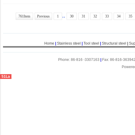
..
761Item
Previous
1
30
31
32
33
34
35
Home
|
Stainless steel
|
Tool steel
|
Structural steel
|
Sup
Phone: 86-816 -3307163
|
Fax: 86-816-36394
Powere
51La