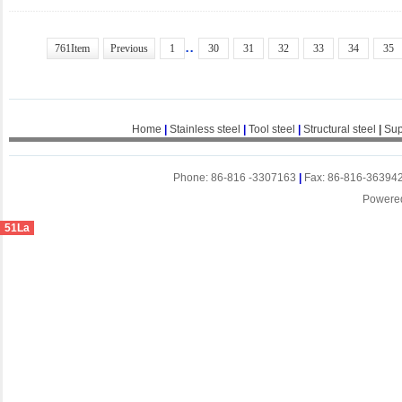
..
761Item
Previous
1
30
31
32
33
34
35
Home
|
Stainless steel
|
Tool steel
|
Structural steel
|
Sup
Phone: 86-816 -3307163
|
Fax: 86-816-36394
Powere
51La