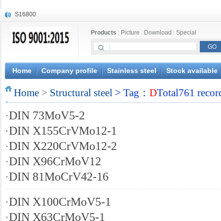
S16800
X210Cr12
Products
|
Picture
|
Download
|
Special
X20CrMoWV12-1
X12CrNiMoV12-3
X6CrNiTiB18-10
X6CrNiWNb16-16
Home
Company profile
Stainless steel
Stock available
1.4945
Home
X3CrNiN18-11
>
Structural steel
> Tag：
D
Total761 recor
NiCr20TiAl
·
DIN 73MoV5-2
S132
·
DIN X155CrVMo12-1
·
DIN X220CrVMo12-2
·
DIN X96CrMoV12
·
DIN 81MoCrV42-16
·
DIN X100CrMoV5-1
·
DIN X63CrMoV5-1