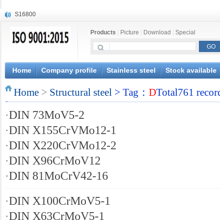
S16800
X210Cr12
Products
|
Picture
|
Download
|
Special
X20CrMoWV12-1
X12CrNiMoV12-3
X6CrNiTiB18-10
X6CrNiWNb16-16
Home
Company profile
Stainless steel
Stock available
1.4945
Home
X3CrNiN18-11
>
Structural steel
> Tag：
D
Total761 recor
NiCr20TiAl
·
DIN 73MoV5-2
S132
·
DIN X155CrVMo12-1
·
DIN X220CrVMo12-2
·
DIN X96CrMoV12
·
DIN 81MoCrV42-16
·
DIN X100CrMoV5-1
·
DIN X63CrMoV5-1