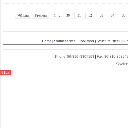
..
761Item
Previous
1
30
31
32
33
34
35
Home
|
Stainless steel
|
Tool steel
|
Structural steel
|
Sup
Phone: 86-816 -3307163
|
Fax: 86-816-36394
Powere
51La