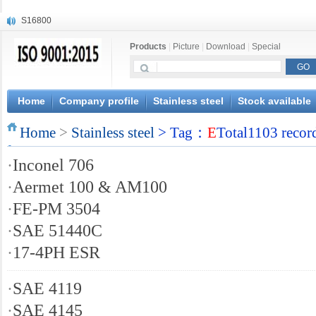
S16800
X210Cr12
Products
|
Picture
|
Download
|
Special
X20CrMoWV12-1
X12CrNiMoV12-3
X6CrNiTiB18-10
X6CrNiWNb16-16
Home
Company profile
Stainless steel
Stock available
1.4945
Home
X3CrNiN18-11
>
Stainless steel
> Tag：
E
Total1103 recor
NiCr20TiAl
·
Inconel 706
S132
·
Aermet 100 & AM100
·
FE-PM 3504
·
SAE 51440C
·
17-4PH ESR
·
SAE 4119
·
SAE 4145