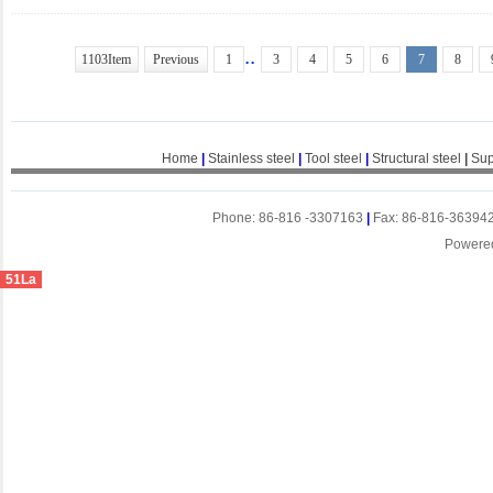
..
1103Item
Previous
1
3
4
5
6
7
8
Home
|
Stainless steel
|
Tool steel
|
Structural steel
|
Sup
Phone: 86-816 -3307163
|
Fax: 86-816-36394
Powere
51La