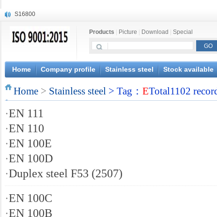
S16800
X210Cr12
Products
|
Picture
|
Download
|
Special
X20CrMoWV12-1
X12CrNiMoV12-3
X6CrNiTiB18-10
X6CrNiWNb16-16
Home
Company profile
Stainless steel
Stock available
1.4945
Home
X3CrNiN18-11
>
Stainless steel
> Tag：
E
Total1102 recor
NiCr20TiAl
·
EN 111
S132
·
EN 110
·
EN 100E
·
EN 100D
·
Duplex steel F53 (2507)
·
EN 100C
·
EN 100B