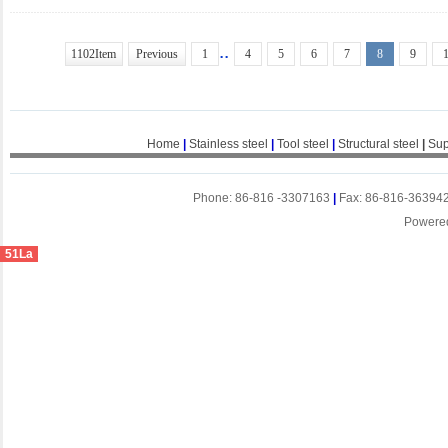
..
1102Item
Previous
1
4
5
6
7
8
9
Home
|
Stainless steel
|
Tool steel
|
Structural steel
|
Sup
Phone: 86-816 -3307163
|
Fax: 86-816-36394
Powere
51La