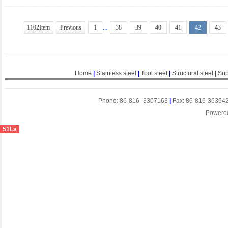
..
1102Item
Previous
1
38
39
40
41
42
43
Home
|
Stainless steel
|
Tool steel
|
Structural steel
|
Sup
Phone: 86-816 -3307163
|
Fax: 86-816-36394
Powere
51La