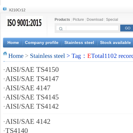
X210Cr12
X20CrMoWV12-1
Products
|
Picture
|
Download
|
Special
X12CrNiMoV12-3
X6CrNiTiB18-10
X6CrNiWNb16-16
1.4945
Home
Company profile
Stainless steel
Stock available
X3CrNiN18-11
Home
NiCr20TiAl
>
Stainless steel
> Tag：
E
Total1102 recor
S132
·
AISI/SAE TS4150
S16800
·
AISI/SAE TS4147
·
AISI/SAE 4147
·
AISI/SAE TS4145
·
AISI/SAE TS4142
·
AISI/SAE 4142
·
TS4140