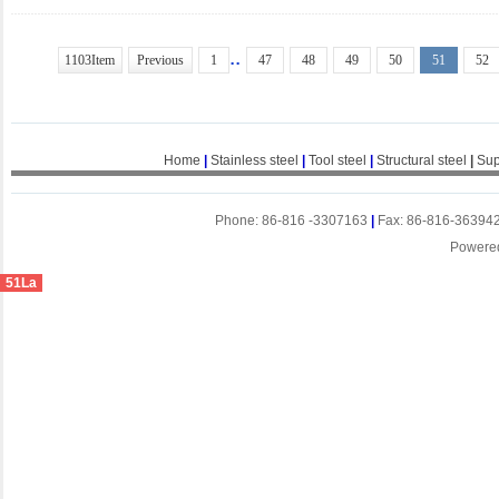
..
1103Item
Previous
1
47
48
49
50
51
52
Home
|
Stainless steel
|
Tool steel
|
Structural steel
|
Sup
Phone: 86-816 -3307163
|
Fax: 86-816-36394
Powere
51La