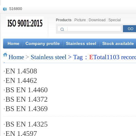
S16800
X210Cr12
Products
|
Picture
|
Download
|
Special
X20CrMoWV12-1
X12CrNiMoV12-3
X6CrNiTiB18-10
X6CrNiWNb16-16
Home
Company profile
Stainless steel
Stock available
1.4945
Home
X3CrNiN18-11
>
Stainless steel
> Tag：
E
Total1103 recor
NiCr20TiAl
·
EN 1.4508
S132
·
EN 1.4462
·
BS EN 1.4460
·
BS EN 1.4372
·
BS EN 1.4369
·
BS EN 1.4325
·
EN 1.4597