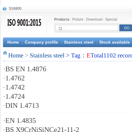
S16800
X210Cr12
Products
|
Picture
|
Download
|
Special
X20CrMoWV12-1
X12CrNiMoV12-3
X6CrNiTiB18-10
X6CrNiWNb16-16
Home
Company profile
Stainless steel
Stock available
1.4945
Home
X3CrNiN18-11
>
Stainless steel
> Tag：
E
Total1102 recor
NiCr20TiAl
·
BS EN 1.4876
S132
·
1.4762
·
1.4742
·
1.4724
·
DIN 1.4713
·
EN 1.4835
·
BS X9CrNiSiNCe21-11-2