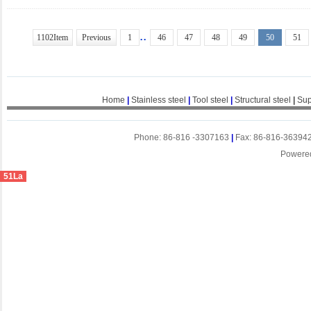
..
1102Item
Previous
1
46
47
48
49
50
51
Home
|
Stainless steel
|
Tool steel
|
Structural steel
|
Sup
Phone: 86-816 -3307163
|
Fax: 86-816-36394
Powere
51La