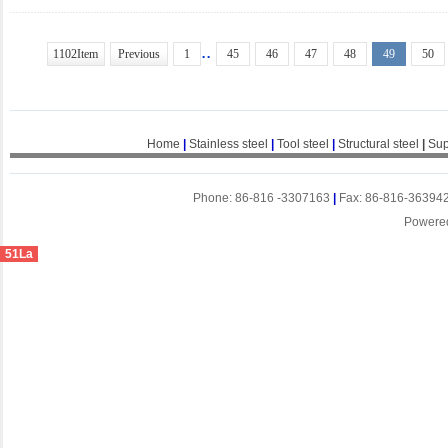
..
1102Item
Previous
1
45
46
47
48
49
50
Home
|
Stainless steel
|
Tool steel
|
Structural steel
|
Sup
Phone: 86-816 -3307163
|
Fax: 86-816-36394
Powere
51La