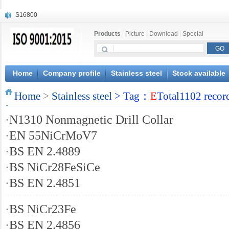
S16800
X210Cr12
Products
|
Picture
|
Download
|
Special
X20CrMoWV12-1
X12CrNiMoV12-3
X6CrNiTiB18-10
X6CrNiWNb16-16
Home
Company profile
Stainless steel
Stock available
1.4945
Home
X3CrNiN18-11
>
Stainless steel
> Tag：
E
Total1102 recor
NiCr20TiAl
·
N1310 Nonmagnetic Drill Collar
S132
·
EN 55NiCrMoV7
·
BS EN 2.4889
·
BS NiCr28FeSiCe
·
BS EN 2.4851
·
BS NiCr23Fe
·
BS EN 2.4856