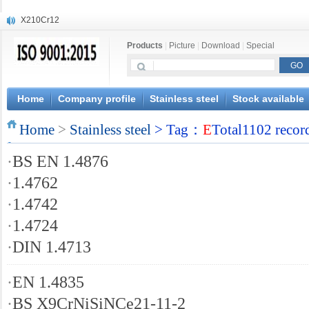
X210Cr12
X20CrMoWV12-1
Products
|
Picture
|
Download
|
Special
X12CrNiMoV12-3
X6CrNiTiB18-10
X6CrNiWNb16-16
1.4945
Home
Company profile
Stainless steel
Stock available
X3CrNiN18-11
Home
NiCr20TiAl
>
Stainless steel
> Tag：
E
Total1102 recor
S132
·
BS EN 1.4876
S16800
·
1.4762
·
1.4742
·
1.4724
·
DIN 1.4713
·
EN 1.4835
·
BS X9CrNiSiNCe21-11-2