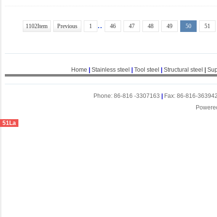
..
1102Item
Previous
1
46
47
48
49
50
51
Home
|
Stainless steel
|
Tool steel
|
Structural steel
|
Sup
Phone: 86-816 -3307163
|
Fax: 86-816-36394
Powere
51La