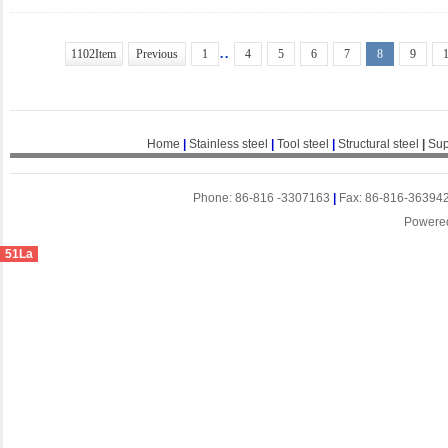
..
1102Item
Previous
1
4
5
6
7
8
9
Home
|
Stainless steel
|
Tool steel
|
Structural steel
|
Sup
Phone: 86-816 -3307163
|
Fax: 86-816-36394
Powere
51La