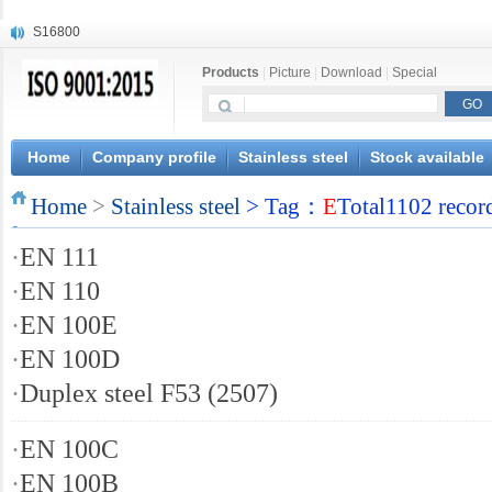
S16800
X210Cr12
Products
|
Picture
|
Download
|
Special
X20CrMoWV12-1
X12CrNiMoV12-3
X6CrNiTiB18-10
X6CrNiWNb16-16
Home
Company profile
Stainless steel
Stock available
1.4945
Home
X3CrNiN18-11
>
Stainless steel
> Tag：
E
Total1102 recor
NiCr20TiAl
·
EN 111
S132
·
EN 110
·
EN 100E
·
EN 100D
·
Duplex steel F53 (2507)
·
EN 100C
·
EN 100B